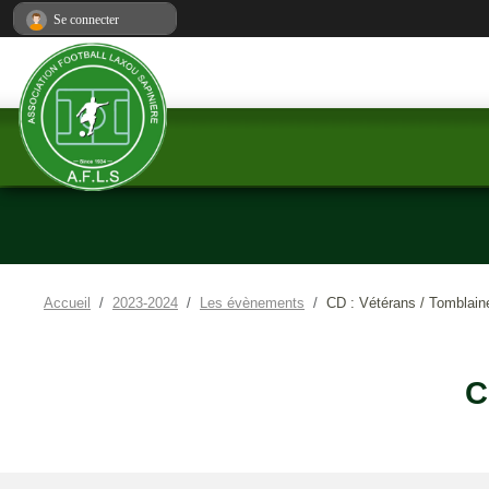
Panneau de gestion des cookies
Se connecter
Accueil
2023-2024
Les évènements
CD : Vétérans / Tomblai
C