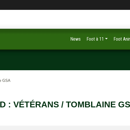
News
Foot à 11
Foot Ani
ne GSA
D : VÉTÉRANS / TOMBLAINE G