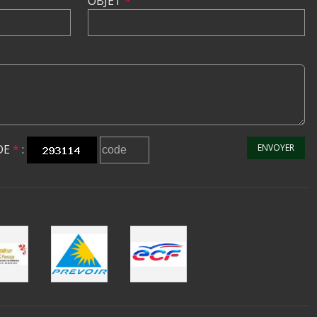
OBJET
*
DE
*
:
ENVOYER